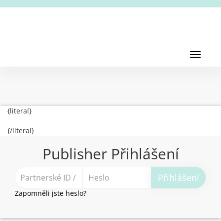
Toggl
navig
Toggle
navigati
{literal}
{/literal}
Publisher Přihlášení
Přihlášení
Zapomněli jste heslo?