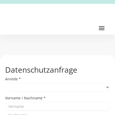
Toggl
navig
Toggle
navigati
Datenschutzanfrage
Anrede *
Vorname / Nachname *