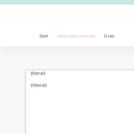
Start
menu.news-overview
O nas
{literal}
{/literal}